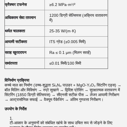
फ्रैक्चर टफनेस
≥6.2 MPa·m¹/²
1200 डिग्री सेल्सियस (अक्रिय वातावरण
अधिकतम सेवा तापमान
में)
थर्मल चालकता
25-35 W/(m·K)
आयामी सटीकता
IT5 ग्रेड (±0.005 मिमी)
सतह खुरदरापन
Ra ≤ 0.1 μm (मिलन सतहें)
समांतरता
≤0.01 मिमी/100 मिमी
विनिर्माण प्रक्रिया
कच्चे माल का निर्माण (उच्च-शुद्धता Si₃N₄ पाउडर + MgO-Y₂O₃ सिंटरिंग एड्स) →
बॉल मिलिंग और मिक्सिंग → स्प्रे सुखाने → द्विदिश प्रेसिंग → सुरक्षात्मक वातावरण में
सिंटरिंग (1850 डिग्री सेल्सियस) → सीएनसी सटीक पीस → लेजर आयामी निरीक्षण
→ अल्ट्रासोनिक सफाई → वैक्यूम पैकेजिंग → अंतिम गुणवत्ता निरीक्षण।
उपयोग के निर्देश
टी-आकार के अनुमानों को संबंधित खांचे के साथ उचित रूप से जोड़ने के लिए