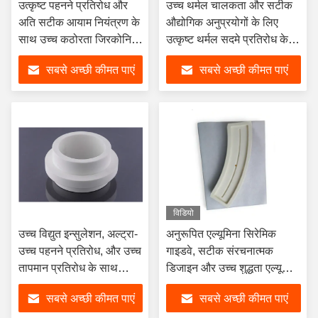
उत्कृष्ट पहनने प्रतिरोध और
उच्च थर्मल चालकता और सटीक
अति सटीक आयाम नियंत्रण के
औद्योगिक अनुप्रयोगों के लिए
साथ उच्च कठोरता जिरकोनिया
उत्कृष्ट थर्मल सदमे प्रतिरोध के
सिरेमिक फ्लैंज गैस्केट
साथ अनियमित छिद्रित
सबसे अच्छी कीमत पाएं
सबसे अच्छी कीमत पाएं
एल्यूमीनियम सिरेमिक सक्शन प्लेट
विडियो
उच्च विद्युत इन्सुलेशन, अल्ट्रा-
अनुरूपित एल्यूमिना सिरेमिक
उच्च पहनने प्रतिरोध, और उच्च
गाइडवे, सटीक संरचनात्मक
तापमान प्रतिरोध के साथ
डिजाइन और उच्च शुद्धता एल्यूमिना
अनुकूलन योग्य एल्यूमीनियम
के साथ, रखरखाव-मुक्त संचालन
सबसे अच्छी कीमत पाएं
सबसे अच्छी कीमत पाएं
सिरेमिक असर
के लिए