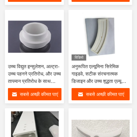
विडियो
उच्च विद्युत इन्सुलेशन, अल्ट्रा-
अनुरूपित एल्यूमिना सिरेमिक
उच्च पहनने प्रतिरोध, और उच्च
गाइडवे, सटीक संरचनात्मक
तापमान प्रतिरोध के साथ
डिजाइन और उच्च शुद्धता एल्यूमिना
अनुकूलन योग्य एल्यूमीनियम
के साथ, रखरखाव-मुक्त संचालन
सबसे अच्छी कीमत पाएं
सबसे अच्छी कीमत पाएं
सिरेमिक असर
के लिए