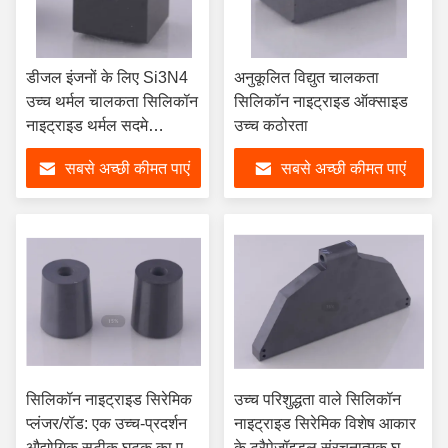
डीजल इंजनों के लिए Si3N4
अनुकूलित विद्युत चालकता
उच्च थर्मल चालकता सिलिकॉन
सिलिकॉन नाइट्राइड ऑक्साइड
नाइट्राइड थर्मल सदमे
उच्च कठोरता
प्रतिरोधक चमक प्लग
सबसे अच्छी कीमत पाएं
सबसे अच्छी कीमत पाएं
सिलिकॉन नाइट्राइड सिरेमिक
उच्च परिशुद्धता वाले सिलिकॉन
प्लंजर/रॉड: एक उच्च-प्रदर्शन
नाइट्राइड सिरेमिक विशेष आकार
औद्योगिक सटीक घटक का एक
के ट्रैपेज़ॉइडल संरचनात्मक घटक