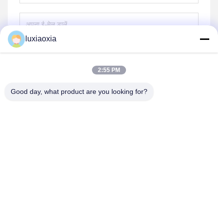
luxiaoxia
भेजना
2:55 PM
Good day, what product are you looking for?
Dayoo Advanced Ceramic Co.,Ltd
luxiaoxia@dayooceramic.com
86-579-82791257
नंबर 6, शुआंगजिन स्ट्रीट, क्यूबिन इंडस्ट्रियल सिटी, क्यूबिन स्ट्रीट, वुचेंग
जिला, जिनहुआ, झेजियांग