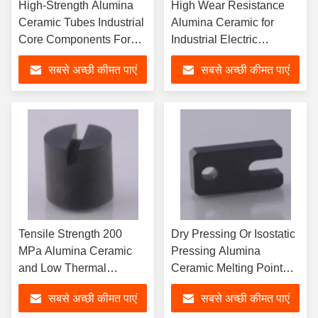
High-Strength Alumina
High Wear Resistance
Ceramic Tubes Industrial
Alumina Ceramic for
Core Components For
Industrial Electric
High-Temperature
Insulation and
सबसे अच्छी कीमत पाएं
सबसे अच्छी कीमत पाएं
Applications
Applications
Tensile Strength 200
Dry Pressing Or Isostatic
MPa Alumina Ceramic
Pressing Alumina
and Low Thermal
Ceramic Melting Point
Expansion Coefficient for
2072°C for Industrial
सबसे अच्छी कीमत पाएं
सबसे अच्छी कीमत पाएं
Industrial Applications
Applications