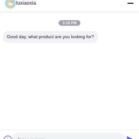
luxiaoxia
भेजना
3:16 PM
Good day, what product are you looking for?
समान उत्पाद
सिलिकॉन नाइट्राइड सिरेमिक
कठोर वातावरण और मांग वाले
छाता डिस्क - उच्च तापमान
उद्योगों के लिए आदर्श सिलिकॉन
कार्यात्मक घटक के साथ केंद्रित
नाइट्राइड सिरेमिक
बनावट