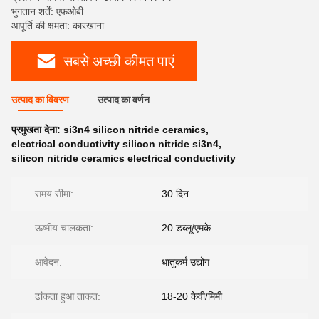
भुगतान शर्तें: एफओबी
आपूर्ति की क्षमता: कारखाना
सबसे अच्छी कीमत पाएं
उत्पाद का विवरण
उत्पाद का वर्णन
प्रमुखता देना:
si3n4 silicon nitride ceramics
,
electrical conductivity silicon nitride si3n4
,
silicon nitride ceramics electrical conductivity
समय सीमा:
30 दिन
ऊष्मीय चालकता:
20 डब्लू/एमके
आवेदन:
धातुकर्म उद्योग
ढांकता हुआ ताकत:
18-20 केवी/मिमी