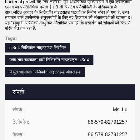
bacterial growthयह "स्व-नसबंदी" गुण ऑर्थोपेडिक प्रत्यारोपण में एक क्रांतिकारी
छलांग का प्रतिनिधित्व करता है। 3 डी प्रिंटिंग प्रौद्योगिकी के परिपक्वता के
साथ,जटिल आकार के सिलिकॉन नाइट्राइड घटकों का निर्माण संभव हो गया है, उच्च
तापमान वाले एयरोस्पेस अनुप्रयोगों के लिए नए डिजाइन की संभावनाओं को खोलता है।
यह "बहुमुखी सिरेमिक" आधुनिक औद्योगिक सामग्री के प्रदर्शन की सीमाओं को फिर से
परिभाषित कर रहा है.
Tags:
si3n4 सिलिकॉन नाइट्राइड सिरेमिक
उच्च ताप चालकता वाले सिलिकॉन नाइट्राइड si3n4
विद्युत चालकता सिलिकॉन नाइट्राइड ऑक्साइड
संपर्क
संपर्क:
Ms. Lu
टेलीफोन:
86-579-82791257
फैक्स:
86-579-82791257