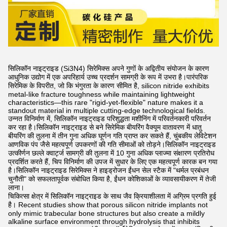
सिलिकॉन नाइट्राइड (Si3N4) सिरेमिक्स अपने गुणों के अद्वितीय संयोजन के कारण
आधुनिक उद्योग में एक अपरिहार्य उच्च प्रदर्शन सामग्री के रूप में उभरा है।पारंपरिक
सिरेमिक के विपरीत, जो कि भंगुरता के कारण सीमित है, silicon nitride exhibits
metal-like fracture toughness while maintaining lightweight
characteristics—this rare "rigid-yet-flexible" nature makes it a
standout material in multiple cutting-edge technological fields.
उन्नत विनिर्माण में, सिलिकॉन नाइट्राइड परिशुद्धता मशीनिंग में परिवर्तनकारी परिवर्तन
कर रहा है।सिलिकॉन नाइट्राइड से बने सिरेमिक बीयरिंग वैक्यूम वातावरण में धातु
बीयरिंग की तुलना में तीन गुना अधिक घूर्णन गति प्राप्त कर सकते हैं, चुंबकीय लेविटेशन
आणविक पंप जैसे महत्वपूर्ण उपकरणों की गति सीमाओं को तोड़ने।सिलिकॉन नाइट्राइड
उत्कीर्णन छल्ले क्वार्ट्ज सामग्री की तुलना में 10 गुना अधिक प्लाज्मा संक्षारण प्रतिरोध
प्रदर्शित करते हैं, चिप विनिर्माण की उपज में सुधार के लिए एक महत्वपूर्ण कारक बन गया
है।सिलिकॉन नाइट्राइड सिरेमिक्स ने हाइड्रोजन ईंधन सेल स्टैक में "थर्मल प्रबंधन
चुनौती" को सफलतापूर्वक संबोधित किया है, ईंधन कोशिकाओं के व्यावसायीकरण में तेजी
लाना।
चिकित्सा क्षेत्र में सिलिकॉन नाइट्राइड के साथ जैव क्रियाशीलता में अग्रिम प्रगति हुई
है। Recent studies show that porous silicon nitride implants not
only mimic trabecular bone structures but also create a mildly
alkaline surface environment through hydrolysis that inhibits