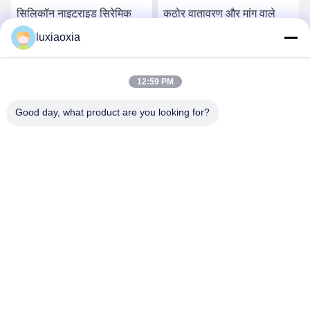
सिलिकॉन नाइट्राइड सिरेमिक
कठोर वातावरण और मांग वाले
छाता डिस्क - उच्च तापमान
उद्योगों के लिए आदर्श सिलिकॉन
luxiaoxia
कार्यात्मक घटक के साथ केंद्रित
नाइट्राइड सिरेमिक
बनावट
सबसे अच्छी कीमत पाएं
सबसे अच्छी कीमत पाएं
12:59 PM
Good day, what product are you looking for?
Dayoo Advanced Ceramic Co.,Ltd
luxiaoxia@dayooceramic.com
86-579-82791257
नंबर 6, शुआंगजिन स्ट्रीट, क्यूबिन इंडस्ट्रियल सिटी, क्यूबिन स्ट्रीट, वुचेंग
जिला, जिनहुआ, झेजियांग