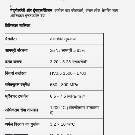
मेट्रोलॉजी और इंस्ट्रूमेंटेशन
: सटीक माप प्लेटफॉर्म, सेंसर लोड-बेयरिंग तत्व,
ऑप्टिकल इंस्ट्रूमेंट बेस।
विशिष्टता तालिका
पैरामीटर
तकनीकी सूचकांक
सामग्री संरचना
Si₃N₄ सामग्री ≥ 93%
बल्क घनत्व
3.20 - 3.28 ग्राम/सेमी³
विकर्स कठोरता
HV0.5 1500 - 1700
फ्लेक्सुरल स्ट्रेंथ
650 - 800 MPa
फ्रैक्चर टफनेस
6.5 - 7.5 MPa·m¹/²
1200 °C (ऑक्सीकरण वातावरण
अधिकतम सेवा तापमान
में)
थर्मल विस्तार का गुणांक
3.2 × 10⁻⁶/°C