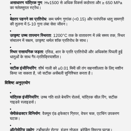
असाधारण यांत्रिक गुण
: Hv1500 से अधिक विकर्स कठोरता और ≥ 650 MPa
का फ्लेक्सुरल स्ट्रेंथ।
बेहतर पहनने का प्रतिरोध
: कम घर्षण गुणांक (<0.15) और पारंपरिक धातु सामग्री
की तुलना में 5-10 गुना लंबा सेवा जीवन।
उत्कृष्ट उच्च तापमान स्थिरता
: 1200°C तक के वातावरण में लंबे समय तक, स्थिर
संचालन में सक्षम, उत्कृष्ट थर्मल शॉक प्रतिरोध के साथ।
स्थिर रासायनिक जड़ता
: एसिड, क्षार के प्रति प्रतिरोधी और अधिकांश पिघली हुई
धातुओं के साथ गैर-प्रतिक्रियाशील।
सटीक इंजीनियरिंग
: शीर्ष नाली को ±0.01 मिमी की तंग सहनशीलता के लिए मशीन
किया जा सकता है, जो सटीक असेंबली सुनिश्चित करता है।
विशिष्ट अनुप्रयोग
यांत्रिक इंजीनियरिंग
: उच्च गति वाले बेयरिंग रोलर्स, यांत्रिक सील रिंग, सटीक
गाइडवे स्लाइडर्स।
सेमीकंडक्टर विनिर्माण
: वैक्यूम एंड-इफेक्टर ग्रिपर, वेफर चक, एटचिंग उपकरण
घटक।
ऑटोमोटिव उद्योग
: टर्बोचार्जर रोटार, इंजन नोजल, ब्रेकिंग सिस्टम घटक।