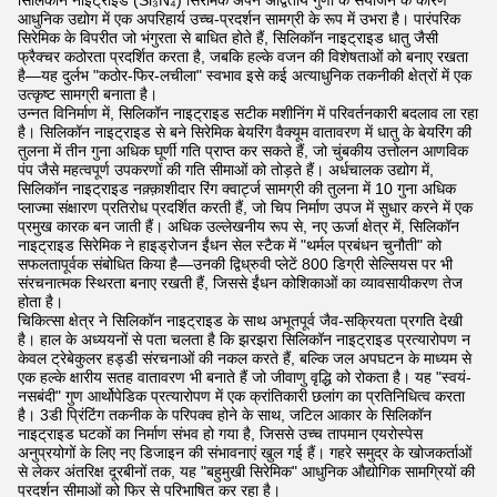
सिलिकॉन नाइट्राइड (Si₃N₄) सिरेमिक अपने अद्वितीय गुणों के संयोजन के कारण
आधुनिक उद्योग में एक अपरिहार्य उच्च-प्रदर्शन सामग्री के रूप में उभरा है। पारंपरिक
सिरेमिक के विपरीत जो भंगुरता से बाधित होते हैं, सिलिकॉन नाइट्राइड धातु जैसी
फ्रैक्चर कठोरता प्रदर्शित करता है, जबकि हल्के वजन की विशेषताओं को बनाए रखता
है—यह दुर्लभ "कठोर-फिर-लचीला" स्वभाव इसे कई अत्याधुनिक तकनीकी क्षेत्रों में एक
उत्कृष्ट सामग्री बनाता है।
उन्नत विनिर्माण में, सिलिकॉन नाइट्राइड सटीक मशीनिंग में परिवर्तनकारी बदलाव ला रहा
है। सिलिकॉन नाइट्राइड से बने सिरेमिक बेयरिंग वैक्यूम वातावरण में धातु के बेयरिंग की
तुलना में तीन गुना अधिक घूर्णी गति प्राप्त कर सकते हैं, जो चुंबकीय उत्तोलन आणविक
पंप जैसे महत्वपूर्ण उपकरणों की गति सीमाओं को तोड़ते हैं। अर्धचालक उद्योग में,
सिलिकॉन नाइट्राइड नक़्क़ाशीदार रिंग क्वार्ट्ज सामग्री की तुलना में 10 गुना अधिक
प्लाज्मा संक्षारण प्रतिरोध प्रदर्शित करती हैं, जो चिप निर्माण उपज में सुधार करने में एक
प्रमुख कारक बन जाती हैं। अधिक उल्लेखनीय रूप से, नए ऊर्जा क्षेत्र में, सिलिकॉन
नाइट्राइड सिरेमिक ने हाइड्रोजन ईंधन सेल स्टैक में "थर्मल प्रबंधन चुनौती" को
सफलतापूर्वक संबोधित किया है—उनकी द्विध्रुवी प्लेटें 800 डिग्री सेल्सियस पर भी
संरचनात्मक स्थिरता बनाए रखती हैं, जिससे ईंधन कोशिकाओं का व्यावसायीकरण तेज
होता है।
चिकित्सा क्षेत्र ने सिलिकॉन नाइट्राइड के साथ अभूतपूर्व जैव-सक्रियता प्रगति देखी
है। हाल के अध्ययनों से पता चलता है कि झरझरा सिलिकॉन नाइट्राइड प्रत्यारोपण न
केवल ट्रेबेकुलर हड्डी संरचनाओं की नकल करते हैं, बल्कि जल अपघटन के माध्यम से
एक हल्के क्षारीय सतह वातावरण भी बनाते हैं जो जीवाणु वृद्धि को रोकता है। यह "स्वयं-
नसबंदी" गुण आर्थोपेडिक प्रत्यारोपण में एक क्रांतिकारी छलांग का प्रतिनिधित्व करता
है। 3डी प्रिंटिंग तकनीक के परिपक्व होने के साथ, जटिल आकार के सिलिकॉन
नाइट्राइड घटकों का निर्माण संभव हो गया है, जिससे उच्च तापमान एयरोस्पेस
अनुप्रयोगों के लिए नए डिजाइन की संभावनाएं खुल गई हैं। गहरे समुद्र के खोजकर्ताओं
से लेकर अंतरिक्ष दूरबीनों तक, यह "बहुमुखी सिरेमिक" आधुनिक औद्योगिक सामग्रियों की
प्रदर्शन सीमाओं को फिर से परिभाषित कर रहा है।