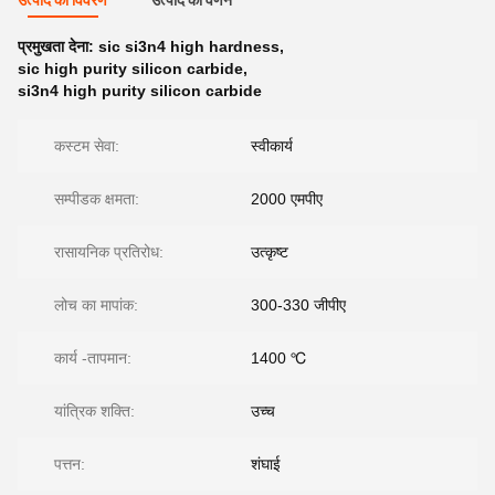
उत्पाद का विवरण
उत्पाद का वर्णन
प्रमुखता देना:
sic si3n4 high hardness
,
sic high purity silicon carbide
,
si3n4 high purity silicon carbide
कस्टम सेवा:
स्वीकार्य
सम्पीडक क्षमता:
2000 एमपीए
रासायनिक प्रतिरोध:
उत्कृष्ट
लोच का मापांक:
300-330 जीपीए
कार्य -तापमान:
1400 ℃
यांत्रिक शक्ति:
उच्च
पत्तन:
शंघाई