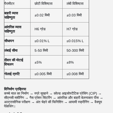
पैरामीटर
छोटी विशिष्टता
लंबी विशिष्टता
बाहरी व्यास
±0.02 मिमी
±0.03 मिमी
सहिष्णुता
आंतरिक व्यास
H6 ग्रेड
H7 ग्रेड
सहिष्णुता
सीधापन
≤0.01% L
≤0.015% L
लंबाई सीमा
5-50 मिमी
50-300 मिमी
दीवार की मोटाई
±5%
±8%
विचलन
गोलाई त्रुटि
≤0.005 मिमी
≤0.008 मिमी
विनिर्माण प्रक्रिया
कच्चे माल का निर्माण → स्प्रे सुखाने → कोल्ड आइसोस्टैटिक प्रेसिंग (CIP) →
सीएनसी मशीनिंग → गैस प्रेशर सिंटरिंग → आंतरिक और बाहरी बेलनाकार पीस →
अल्ट्रासोनिक परीक्षण → अंत चेहरे की फिनिशिंग → आयामी स्क्रीनिंग → वैक्यूम
पैकेजिंग।