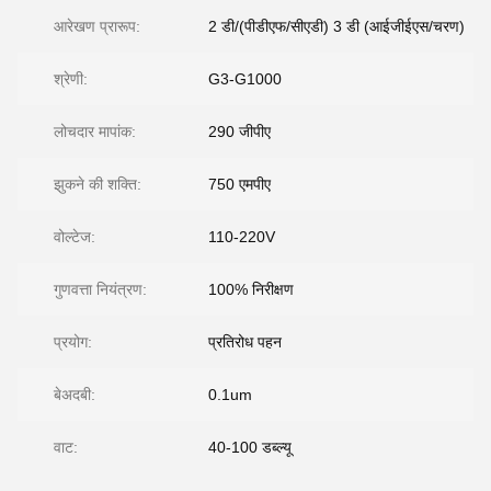
आरेखण प्रारूप:
2 डी/(पीडीएफ/सीएडी) 3 डी (आईजीईएस/चरण)
श्रेणी:
G3-G1000
लोचदार मापांक:
290 जीपीए
झुकने की शक्ति:
750 एमपीए
वोल्टेज:
110-220V
गुणवत्ता नियंत्रण:
100% निरीक्षण
प्रयोग:
प्रतिरोध पहन
बेअदबी:
0.1um
वाट:
40-100 डब्ल्यू