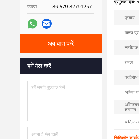
प्रमुखता देना:
s
फैक्स:
86-579-82791257
प्रकार:
मात्रा प्
अब बात करें
सम्पीडक 
घनत्व:
हमें मेल करें
प्रतिरोध
अधिक शक
अधिकतम
तापमान:
यांत्रिक 
सिलिकॉन कार्बा