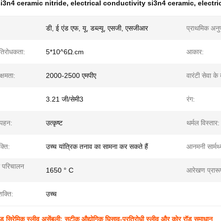
i3n4 ceramic nitride
,
electrical conductivity si3n4 ceramic
,
electri
डी, ई एंड एफ, यू, डब्ल्यू, एसजी, एसजीआर
प्राथमिक अनुप
रतिरोधकता:
5*10^6Ω.cm
आकार:
क्षमता:
2000-2500 एमपीए
वारंटी सेवा के
3.21 जी/सेमी3
रंग:
 पहन:
उत्कृष्ट
थर्मल विस्तार:
्ति:
उच्च यांत्रिक तनाव का सामना कर सकते हैं
आनमनी सार्मथ्
 परिचालन
1650 ° C
आरेखण प्रारू
शक्ति:
उच्च
इड सिरेमिक स्लीव असेंबली: सटीक औद्योगिक घिसाव-प्रतिरोधी स्लीव और कोर रॉड समाधान