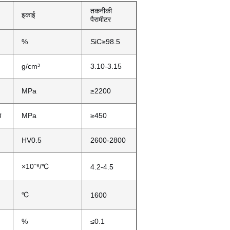
तकनीकी
इकाई
पैरामीटर
%
SiC≥98.5
g/cm³
3.10-3.15
MPa
≥2200
थ
MPa
≥450
HV0.5
2600-2800
×10⁻⁶/℃
4.2-4.5
℃
1600
%
≤0.1