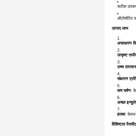
सटीक उपकरण
ऑटोमोटिव व
उत्पाद लाभ
असाधारण वि
उत्कृष्ट ता
उच्च तापमान
संक्षारण प्रत
कम घर्षण
: क
अच्छा इन्सुल
हल्का
: केवल
विशिष्टता पैराम