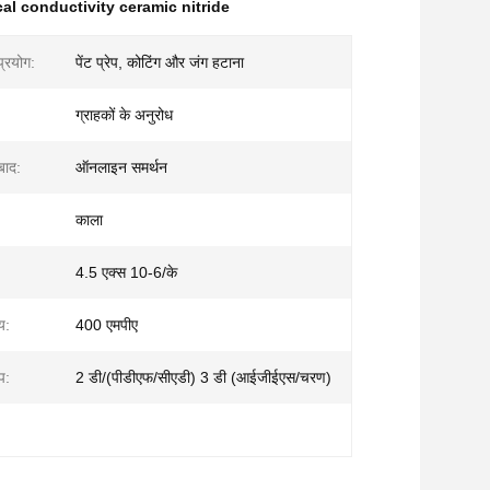
cal conductivity ceramic nitride
्रयोग:
पेंट प्रेप, कोटिंग और जंग हटाना
ग्राहकों के अनुरोध
 बाद:
ऑनलाइन समर्थन
काला
4.5 एक्स 10-6/के
य:
400 एमपीए
प:
2 डी/(पीडीएफ/सीएडी) 3 डी (आईजीईएस/चरण)