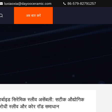
luxiaoxia@dayooceramic.com
86-579-82791257
अब बात करें
र्बाइड सिरेमिक स्लीव असेंबली: सटीक औद्योगिक
िरोधी स्लीव और कोर रॉड समाधान