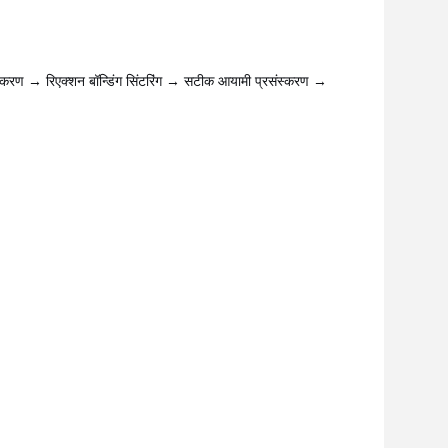
स्करण → रिएक्शन बॉन्डिंग सिंटरिंग → सटीक आयामी प्रसंस्करण →