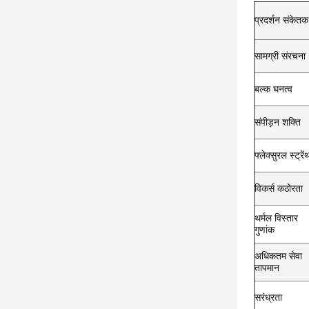
प्रदर्शन संकेतक
सामग्री संरचना
बल्क घनत्व
संपीड़न शक्ति
फ्लेक्सुरल स्ट्रें
विकर्स कठोरता
थर्मल विस्तार
गुणांक
अधिकतम सेवा
तापमान
सरंध्रता