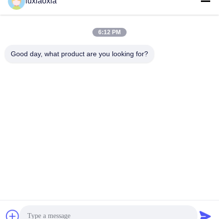
luxiaoxia
से मशीनीकृत ज़िरकोनिया
हैंडलिंग और पोजिशनिंग सिस्टम के
सिरेमिक
लिए आवश्यक घटक
सबसे अच्छी कीमत पाएं
सबसे अच्छी कीमत पाएं
6:12 PM
Good day, what product are you looking for?
Dayoo Advanced Ceramic Co.,Ltd
luxiaoxia@dayooceramic.com
86-579-82791257
नंबर 6, शुआंगजिन स्ट्रीट, क्यूबिन इंडस्ट्रियल सिटी, क्यूबिन स्ट्रीट, वुचेंग
जिला, जिनहुआ, झेजियांग
चीन अच्छी गुणवत्ता एल्यूमिना सिरेमिक आपूर्तिकर्ता. कॉपीराइट © 2024-2026