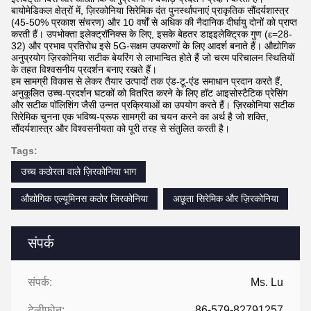
बायोमेडिकल क्षेत्रों में, ज़िरकोनिया सिरेमिक दंत पुनर्स्थापनाएं प्राकृतिक सौंदर्यशास्त्र
(45-50% प्रकाश संचरण) और 10 वर्षों से अधिक की नैदानिक ​​दीर्घायु दोनों को प्राप्त
करती हैं। उपभोक्ता इलेक्ट्रॉनिक्स के लिए, इसके बेहतर डाइइलेक्ट्रिक गुण (ε=28-
32) और प्रभाव प्रतिरोध इसे 5G-सक्षम उपकरणों के लिए आदर्श बनाते हैं। औद्योगिक
अनुप्रयोग ज़िरकोनिया सटीक बेयरिंग से लाभान्वित होते हैं जो चरम परिचालन स्थितियों
के तहत विश्वसनीय प्रदर्शन बनाए रखते हैं।
हम सामग्री विकास से लेकर तैयार उत्पादों तक एंड-टू-एंड समाधान प्रदान करते हैं,
अनुकूलित उच्च-प्रदर्शन घटकों को वितरित करने के लिए हॉट आइसोस्टैटिक प्रेसिंग
और सटीक पॉलिशिंग जैसी उन्नत प्रक्रियाओं का उपयोग करते हैं। ज़िरकोनिया सटीक
सिरेमिक चुनना एक भविष्य-प्रूफ सामग्री का चयन करने का अर्थ है जो शक्ति,
सौंदर्यशास्त्र और विश्वसनीयता को पूरी तरह से संतुलित करती है।
Tags:
उच्च कठोरता वाले ज़िरकोनिया भाग
औद्योगिक एल्यूमिनस कठोर जिरकोनिया
अछूता सिरेमिक और ज़िरकोनिया
संपर्क
संपर्क:
Ms. Lu
टेलीफोन:
86-579-82791257